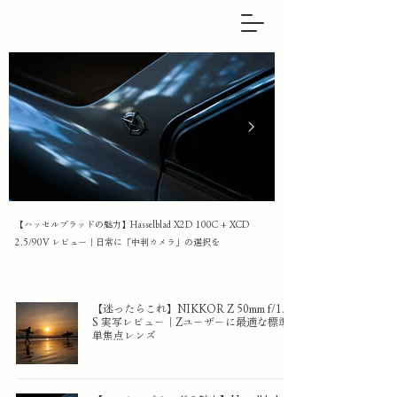
【ハッセルブラッドの魅力】Hasselblad X2D 100C + XCD
Nikon Z6III 動画撮影
2.5/90V レビュー｜日常に「中判カメラ」の選択を
【迷ったらこれ】NIKKOR Z 50mm f/1.8
S 実写レビュー｜Zユーザーに最適な標準
単焦点レンズ