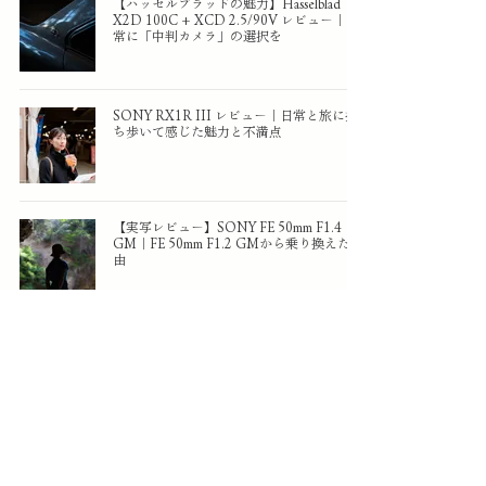
【ハッセルブラッドの魅力】Hasselblad
X2D 100C + XCD 2.5/90V レビュー｜日
常に「中判カメラ」の選択を
SONY RX1R III レビュー｜日常と旅に持
ち歩いて感じた魅力と不満点
【実写レビュー】SONY FE 50mm F1.4
GM｜FE 50mm F1.2 GMから乗り換えた理
由
【実写レビュー】CONTAX Carl Zeiss
Planar T* 50mm F1.4 ―オールドレンズ入門
に最適なツァイスの名玉
Viltrox AF 50mm F2.0 AIR レビュー｜軽
さ・描写・価格。すべてが“ちょうどい
い”新スタンダード