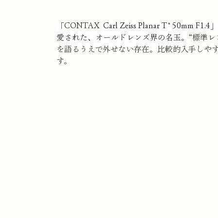
「
CONTAX  
Carl Zeiss Planar T* 
愛された、オールドレンズ界の名玉。
“標準
を語るうえで外せない存在。比較的入手しや
す。