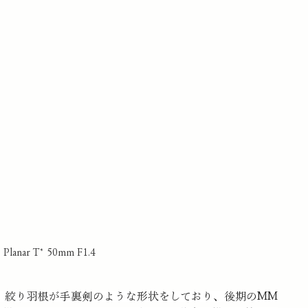
s Planar T* 50mm F1.4
。絞り羽根が手裏剣のような形状をしており、後期のMM