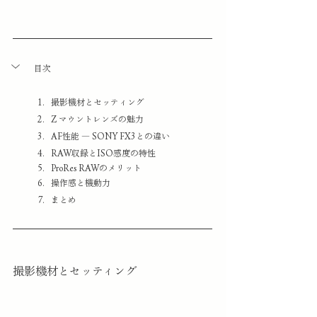
目次
撮影機材とセッティング
Z マウントレンズの魅力
AF性能 ― SONY FX3との違い
RAW収録とISO感度の特性
ProRes RAWのメリット
操作感と機動力
まとめ
撮影機材とセッティング