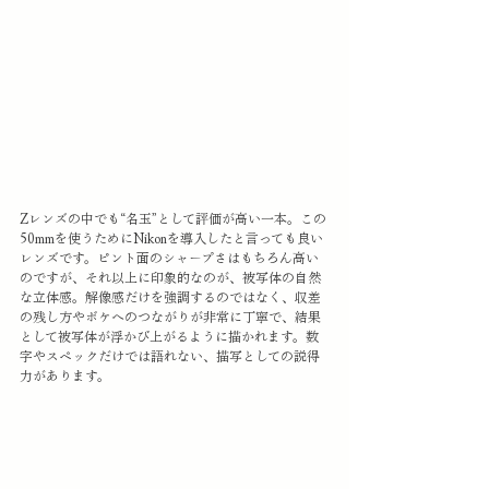
Zレンズの中でも“名玉”として評価が高い一本。この
50mmを使うためにNikonを導入したと言っても良い
レンズです。ピント面のシャープさはもちろん高い
のですが、それ以上に印象的なのが、被写体の自然
な立体感。解像感だけを強調するのではなく、収差
の残し方やボケへのつながりが非常に丁寧で、結果
として被写体が浮かび上がるように描かれます。数
字やスペックだけでは語れない、描写としての説得
力があります。