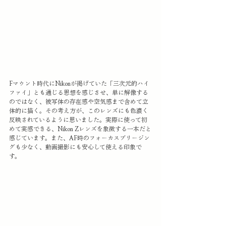
Fマウント時代にNikonが掲げていた「三次元的ハイ
ファイ」とも通じる思想を感じさせ、単に解像する
のではなく、被写体の存在感や空気感まで含めて立
体的に描く。その考え方が、このレンズにも色濃く
反映されているように思いました。実際に使って初
めて実感できる、Nikon Zレンズを象徴する一本だと
感じています。また、AF時のフォーカスブリージン
グも少なく、動画撮影にも安心して使える印象で
す。