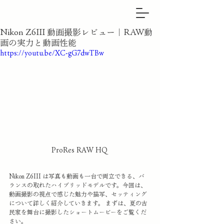
Nikon Z6III 動画撮影レビュー｜RAW動
画の実力と動画性能
https://youtu.be/XC-gG7dwTBw
ProRes RAW HQ
Nikon Z6III は写真も動画も一台で両立できる、バ
ランスの取れたハイブリッドモデルです。今回は、
動画撮影の視点で感じた魅力や描写、セッティング
について詳しく紹介していきます。 まずは、夏の古
民家を舞台に撮影したショートムービーをご覧くだ
さい。