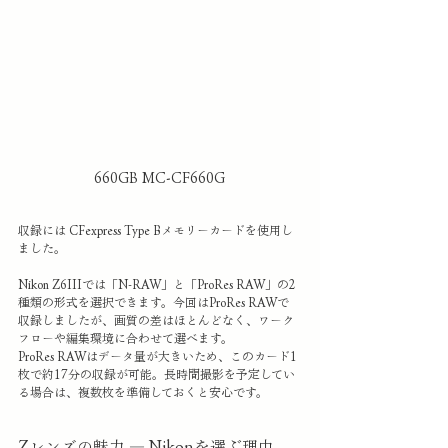
660GB MC-CF660G
収録には CFexpress Type Bメモリーカードを使用し
ました。
Nikon Z6IIIでは「N-RAW」と「ProRes RAW」の2
種類の形式を選択できます。今回はProRes RAWで
収録しましたが、画質の差はほとんどなく、ワーク
フローや編集環境に合わせて選べます。
ProRes RAWはデータ量が大きいため、このカード1
枚で約17分の収録が可能。長時間撮影を予定してい
る場合は、複数枚を準備しておくと安心です。
Zレンズの魅力 ― Nikonを選ぶ理由