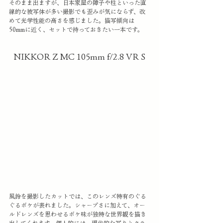
そのまま出ますが、日本家屋の障子や柱といった直
線的な被写体が多い撮影でも歪みが気にならず、改
めて光学性能の高さを感じました。描写傾向は
50mmに近く、セットで持っておきたい一本です。
NIKKOR Z MC 105mm f/2.8 VR S
風鈴を撮影したカットでは、このレンズ特有のぐる
ぐるボケが表れました。シャープさに加えて、オー
ルドレンズを思わせるボケ味が独特な世界観を描き
出してくれます。個人的には、現代的な写りとクラ