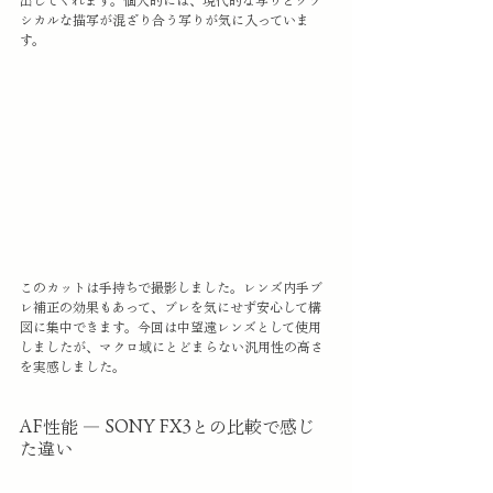
シカルな描写が混ざり合う写りが気に入っていま
す。
このカットは手持ちで撮影しました。レンズ内手ブ
レ補正の効果もあって、ブレを気にせず安心して構
図に集中できます。今回は中望遠レンズとして使用
しましたが、マクロ域にとどまらない汎用性の高さ
を実感しました。
AF性能 ― SONY FX3との比較で感じ
た違い