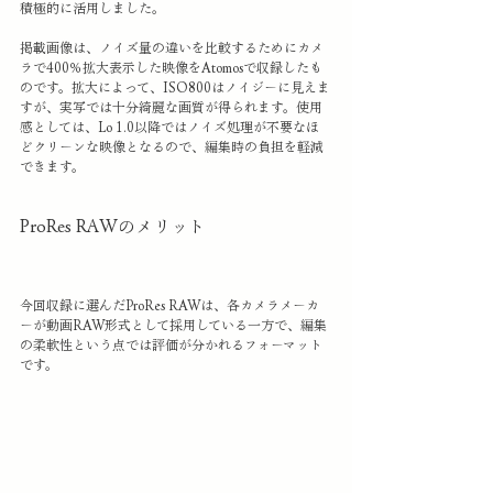
積極的に活用しました。
掲載画像は、ノイズ量の違いを比較するためにカメ
ラで400％拡大表示した映像をAtomosで収録したも
のです。拡大によって、ISO800はノイジーに見えま
すが、実写では十分綺麗な画質が得られます。使用
感としては、Lo 1.0以降ではノイズ処理が不要なほ
どクリーンな映像となるので、編集時の負担を軽減
できます。
ProRes RAWのメリット
今回収録に選んだProRes RAWは、各カメラメーカ
ーが動画RAW形式として採用している一方で、編集
の柔軟性という点では評価が分かれるフォーマット
です。