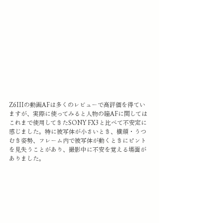
Z6IIIの動画AFは多くのレビューで高評価を得てい
ますが、実際に使ってみると人物の瞳AFに関しては
これまで使用してきたSONY FX3と比べて不安定に
感じました。特に被写体が小さいとき、横顔・うつ
むき姿勢、フレーム内で被写体が動くときにピント
を見失うことがあり、撮影中に不安を覚える場面が
ありました。