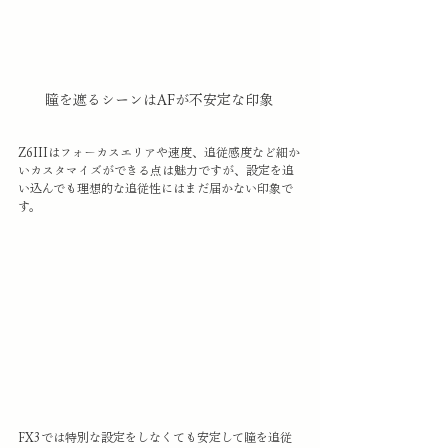
瞳を遮るシーンはAFが不安定な印象
Z6IIIはフォーカスエリアや速度、追従感度など細か
いカスタマイズができる点は魅力ですが、設定を追
い込んでも理想的な追従性にはまだ届かない印象で
す。
FX3では特別な設定をしなくても安定して瞳を追従