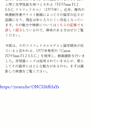
と同じ光学性能を持つとされる「FD55mm F1.2 
S.S.C. アスフェリカル」（1975年）。近年、海外の
映像制作者やテスト動画によってその描写の近さが
話題になり、現在は手に入りにくい存在となってい
ます。その魅力や特徴については
こちらの
記事でも
詳しく紹介
しているので、興味のある方はぜひご覧
ください。
今回は、そのアスフェリカルモデルと描写傾向が似
ていると言われる、1973年発売の「Canon 
FD55mm F1.2 S.S.C.」を使用し、動画撮影を行いま
した。非球面レンズは採用されていませんが、果た
してその描写にはどんな魅力があるのか。まずは撮
影した映像をご覧ください。
https://youtu.be/ONCUAf6SaYs