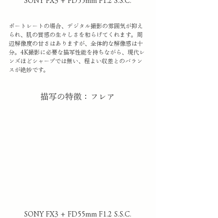
SONY FX3 + FD55mm F1.2 S.S.C.
ポートレートの場合、デジタル撮影の雰囲気が抑え
られ、肌の質感の生々しさを和らげてくれます。周
辺解像度の甘さはありますが、全体的な解像感は十
分。4K撮影に必要な描写性能を持ちながら、現代レ
ンズほどシャープでは無い、程よい収差とのバラン
スが絶妙です。
描写の特徴：フレア
SONY FX3 + FD55mm F1.2 S.S.C.