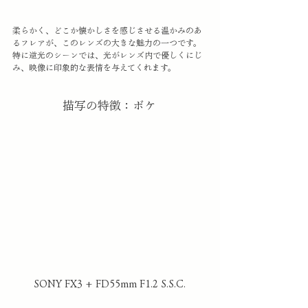
柔らかく、どこか懐かしさを感じさせる温かみのあ
るフレアが、このレンズの大きな魅力の一つです。
特に逆光のシーンでは、光がレンズ内で優しくにじ
み、映像に印象的な表情を与えてくれます。
描写の特徴：ボケ
SONY FX3 + FD55mm F1.2 S.S.C.